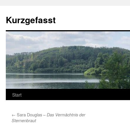
Zum
Inhalt
Kurzgefasst
springen
Start
←
Sara Douglas –
Das Vermächtnis der
Sternenbraut