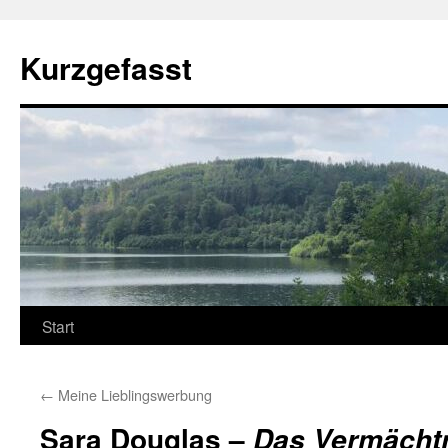
Zum
Inhalt
Kurzgefasst
springen
Start
←
Meine Lieblingswerbung
Sara Douglas –
Das Vermächtn