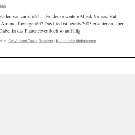
inuk
den von carrilho91. – Entdecke weitere Musik Videos. Hat
Around Town gehört? Das Lied ist bereits 2003 erschienen, aber
abei ist das Plattencover doch so auffällig.
t mit
Get Around Town
,
Revolver
|
Kommentar hinterlassen