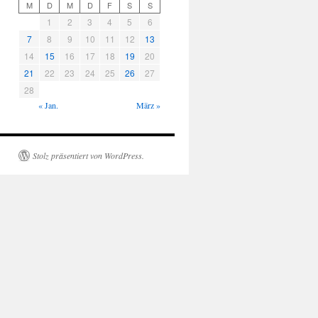
M
D
M
D
F
S
S
1
2
3
4
5
6
7
8
9
10
11
12
13
14
15
16
17
18
19
20
21
22
23
24
25
26
27
28
« Jan.
März »
Stolz präsentiert von WordPress.