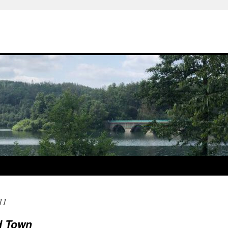
11
d Town