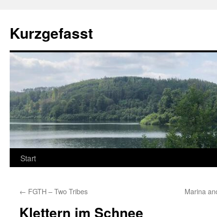
Zum
Inhalt
Kurzgefasst
springen
Start
←
FGTH – Two Tribes
Marina an
Klettern im Schnee