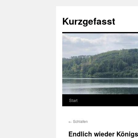
Zum
Inhalt
Kurzgefasst
springen
Start
←
Schlafen
Endlich wieder König