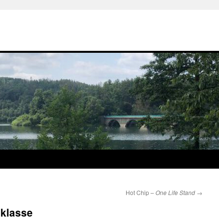
Hot Chip –
One Life Stand
→
sklasse