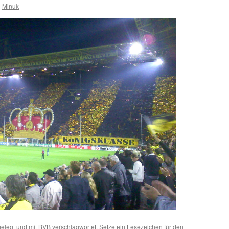
n
Minuk
elegt und mit
BVB
verschlagwortet. Setze ein Lesezeichen für den