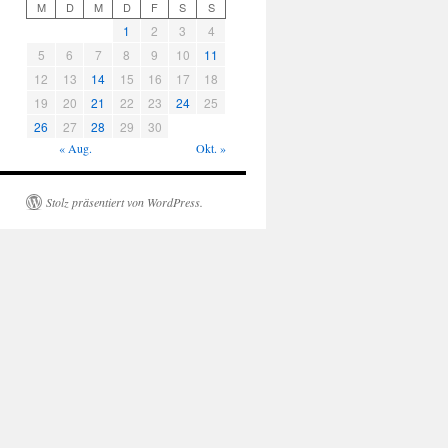
M
D
M
D
F
S
S
1
2
3
4
5
6
7
8
9
10
11
12
13
14
15
16
17
18
19
20
21
22
23
24
25
26
27
28
29
30
« Aug.
Okt. »
Stolz präsentiert von WordPress.