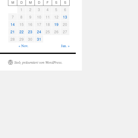
M
D
M
D
F
S
S
1
2
3
4
5
6
7
8
9
10
11
12
13
14
15
16
17
18
19
20
21
22
23
24
25
26
27
28
29
30
31
« Nov.
Jan. »
Stolz präsentiert von WordPress.