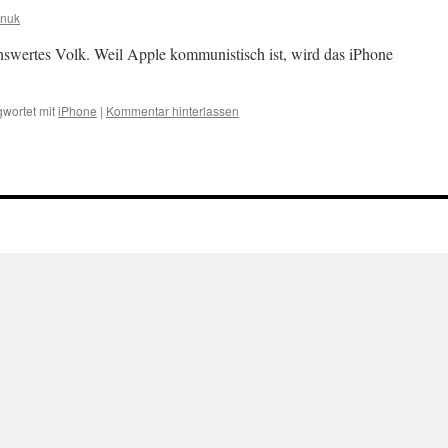
inuk
swertes Volk. Weil Apple kommunistisch ist, wird das iPhone
wortet mit
iPhone
|
Kommentar hinterlassen