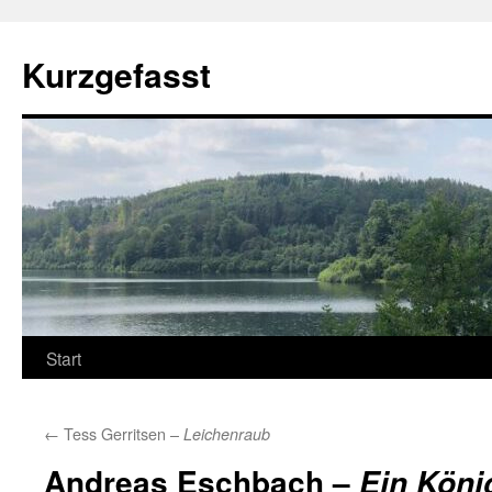
Zum
Inhalt
Kurzgefasst
springen
Start
←
Tess Gerritsen –
Leichenraub
Andreas Eschbach –
Ein Köni